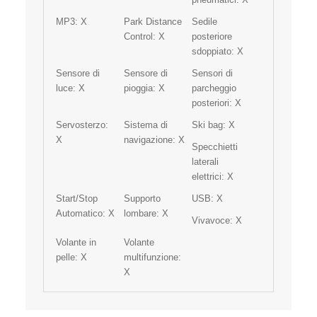
MP3:
X
Park Distance
Sedile
Control:
X
posteriore
sdoppiato:
X
Sensore di
Sensore di
Sensori di
luce:
X
pioggia:
X
parcheggio
posteriori:
X
Servosterzo:
Sistema di
Ski bag:
X
X
navigazione:
X
Specchietti
laterali
elettrici:
X
Start/Stop
Supporto
USB:
X
Automatico:
X
lombare:
X
Vivavoce:
X
Volante in
Volante
pelle:
X
multifunzione:
X