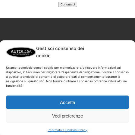
Contattaci
Gestisci consenso dei
cookie
Usiamo tecnologie come i cookie per memorizzare e/o ricevere informazioni sul
dispositivo, lo facciamo per migliorare l'esperienza di navigazione. Fornire il consenso
a queste tecnologie ci consente di elaborare dati di comportamento durante la
AutoCOM S.r.l. via Enrico Fermi 15 -25064- Gussago
navigazione su questo sito. Non fornire o ritirare il consenso potrebbe inibire alcune
funzionalità.
BS P.I e C.F. 02820470983 – REA BS-481144
Copyright © 2026 AutoCOM
_____________________________________
Accetta
Sito web realizzato e gestito da
Vedi preferenze
_
Informativa Cookies
Privacy