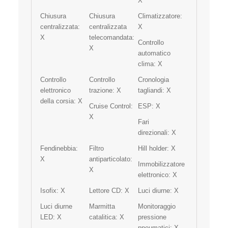
X
Chiusura
Chiusura
Climatizzatore:
centralizzata:
centralizzata
X
X
telecomandata:
Controllo
X
automatico
clima:
X
Controllo
Controllo
Cronologia
elettronico
trazione:
X
tagliandi:
X
della corsia:
X
Cruise Control:
ESP:
X
X
Fari
direzionali:
X
Fendinebbia:
Filtro
Hill holder:
X
X
antiparticolato:
Immobilizzatore
X
elettronico:
X
Isofix:
X
Lettore CD:
X
Luci diurne:
X
Luci diurne
Marmitta
Monitoraggio
LED:
X
catalitica:
X
pressione
pneumatici:
X