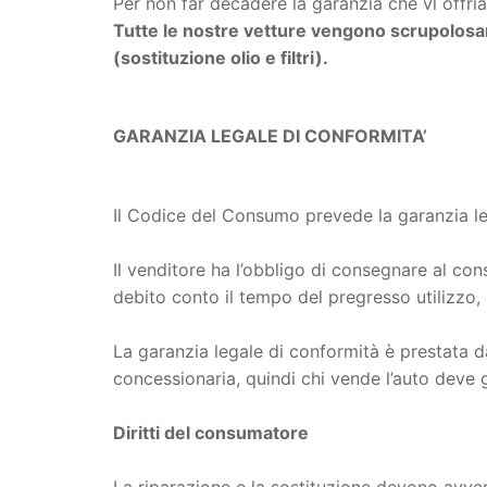
Per non far decadere la garanzia che vi offr
Tutte le nostre vetture vengono scrupolosam
(sostituzione olio e filtri).
GARANZIA LEGALE DI CONFORMITA’
Il Codice del Consumo prevede la garanzia le
Il venditore ha l’obbligo di consegnare al co
debito conto il tempo del pregresso utilizzo, 
La garanzia legale di conformità è prestata d
concessionaria, quindi chi vende l’auto deve 
Diritti del consumatore
La riparazione e la sostituzione devono avveni