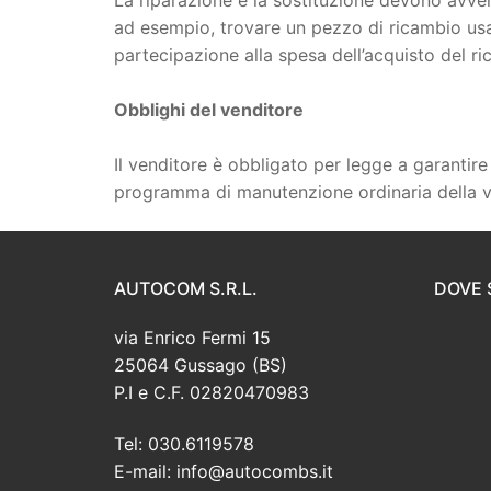
ad esempio, trovare un pezzo di ricambio usat
partecipazione alla spesa dell’acquisto del 
Obblighi del venditore
Il venditore è obbligato per legge a garantire
programma di manutenzione ordinaria della v
AUTOCOM S.R.L.
DOVE 
via Enrico Fermi 15
25064 Gussago (BS)
P.I e C.F. 02820470983
Tel: 030.6119578
E-mail: info@autocombs.it