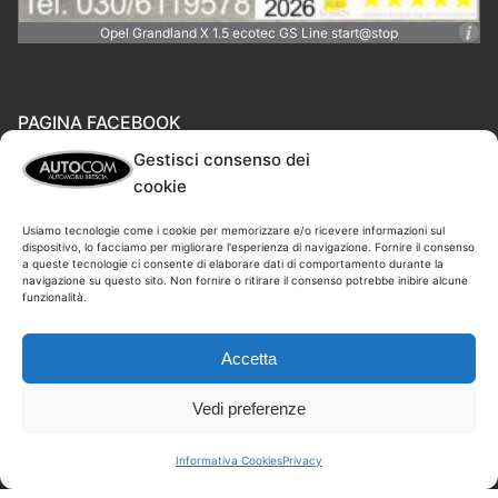
Opel Grandland X 1.5 ecotec GS Line start@stop
PAGINA FACEBOOK
Gestisci consenso dei
cookie
Usiamo tecnologie come i cookie per memorizzare e/o ricevere informazioni sul
dispositivo, lo facciamo per migliorare l'esperienza di navigazione. Fornire il consenso
a queste tecnologie ci consente di elaborare dati di comportamento durante la
navigazione su questo sito. Non fornire o ritirare il consenso potrebbe inibire alcune
funzionalità.
Fai clic per accettare i cookie marketing e
Autocom - Brescia
abilitare questo contenuto
Accetta
Vedi preferenze
Informativa Cookies
Privacy