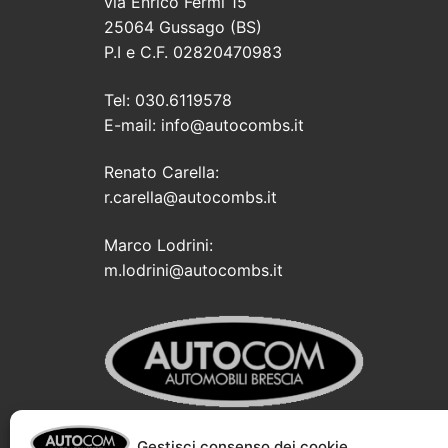
via Enrico Fermi 15
25064 Gussago (BS)
P.I e C.F. 02820470983
Tel: 030.6119578
E-mail: info@autocombs.it
Renato Carella:
r.carella@autocombs.it
Marco Lodrini:
m.lodrini@autocombs.it
Gestisci consenso dei cookie