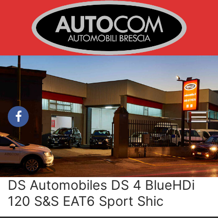
Vai
al
contenuto
DS Automobiles DS 4 BlueHDi
120 S&S EAT6 Sport Shic