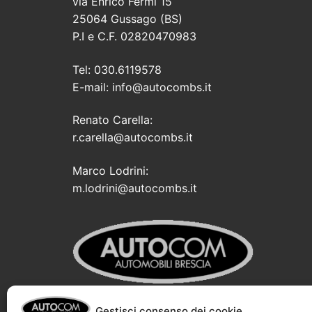
via Enrico Fermi 15
25064 Gussago (BS)
P.I e C.F. 02820470983
Tel: 030.6119578
E-mail: info@autocombs.it
Renato Carella:
r.carella@autocombs.it
Marco Lodrini:
m.lodrini@autocombs.it
Gestisci consenso dei cookie