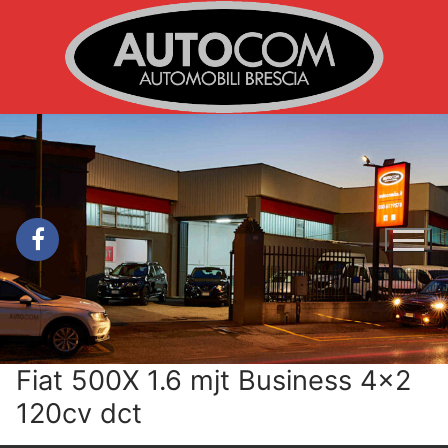
Vai
al
contenuto
Fiat 500X 1.6 mjt Business 4×2
120cv dct