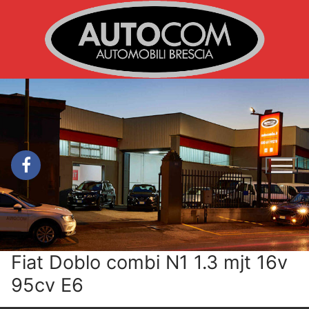
Vai
al
contenuto
Fiat Doblo combi N1 1.3 mjt 16v
95cv E6