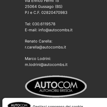
via Enrico Fermi 15
25064 Gussago (BS)
P.I e C.F. 02820470983
Tel: 030.6119578
E-mail: info@autocombs.it
Renato Carella:
r.carella@autocombs.it
Marco Lodrini:
m.lodrini@autocombs.it
Gestisci consenso dei cookie