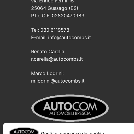
via Enrico Fermi 15
25064 Gussago (BS)
P.I e C.F. 02820470983
Tel: 030.6119578
E-mail: info@autocombs.it
Renato Carella:
r.carella@autocombs.it
Marco Lodrini:
m.lodrini@autocombs.it
Gestisci consenso dei cookie