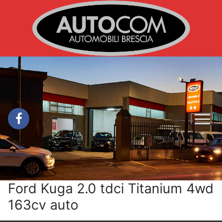
Vai
al
contenuto
Ford Kuga 2.0 tdci Titanium 4wd
163cv auto