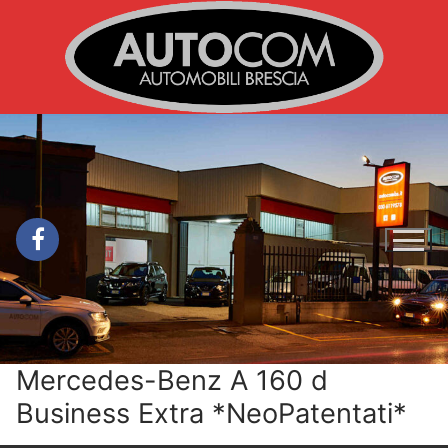
Vai
al
contenuto
Mercedes-Benz A 160 d
Business Extra *NeoPatentati*