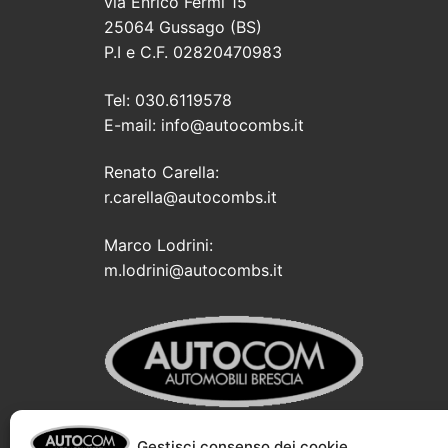
via Enrico Fermi 15
25064 Gussago (BS)
P.I e C.F. 02820470983
Tel: 030.6119578
E-mail: info@autocombs.it
Renato Carella:
r.carella@autocombs.it
Marco Lodrini:
m.lodrini@autocombs.it
Gestisci consenso dei cookie