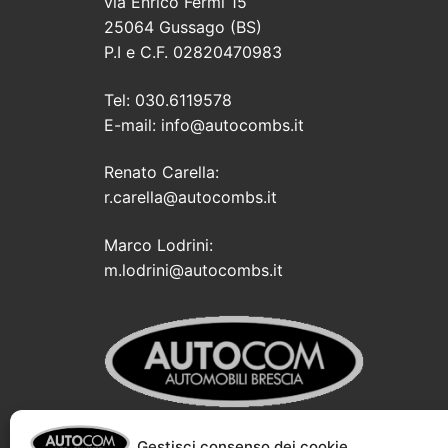
via Enrico Fermi 15
25064 Gussago (BS)
P.I e C.F. 02820470983
Tel: 030.6119578
E-mail: info@autocombs.it
Renato Carella:
r.carella@autocombs.it
Marco Lodrini:
m.lodrini@autocombs.it
Gestisci consenso dei cookie