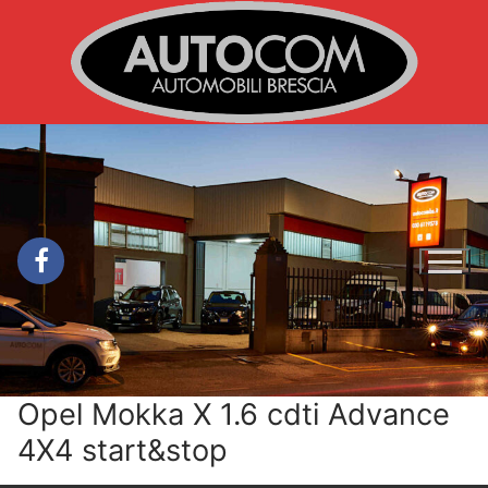
Vai
al
contenuto
Opel Mokka X 1.6 cdti Advance
4X4 start&stop