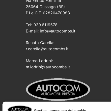
via Enrico Fermi 15
25064 Gussago (BS)
P.I e C.F. 02820470983
Tel: 030.6119578
E-mail: info@autocombs.it
Renato Carella:
r.carella@autocombs.it
Marco Lodrini:
m.lodrini@autocombs.it
Gestisci consenso dei cookie